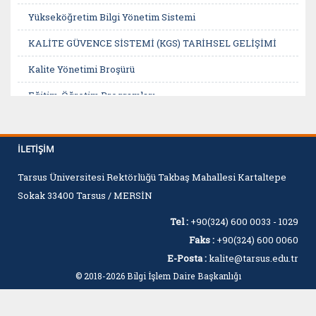
Yükseköğretim Bilgi Yönetim Sistemi
KALİTE GÜVENCE SİSTEMİ (KGS) TARİHSEL GELİŞİMİ
Kalite Yönetimi Broşürü
Eğitim-Öğretim Programları
GETEM
Türkiye Yeterlilikler Çerçevesi (TYÇ)
İLETIŞIM
Tarsus Üniversitesi Rektörlüğü Takbaş Mahallesi Kartaltepe
Sokak 33400 Tarsus / MERSİN
Tel :
+90(324) 600 0033 - 1029
Faks :
+90(324) 600 0060
E-Posta :
kalite@tarsus.edu.tr
© 2018-2026 Bilgi İşlem Daire Başkanlığı